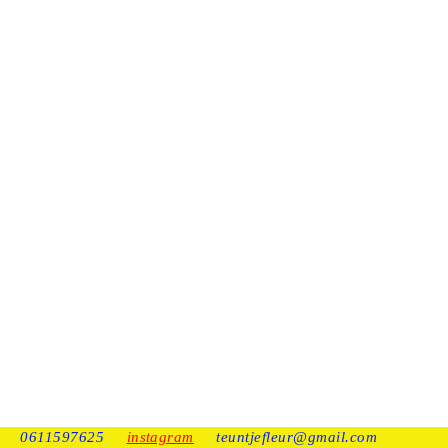
0611597625
instagram
teuntjefleur@gmail.com