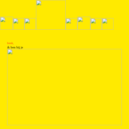
book,
ik ben bij je