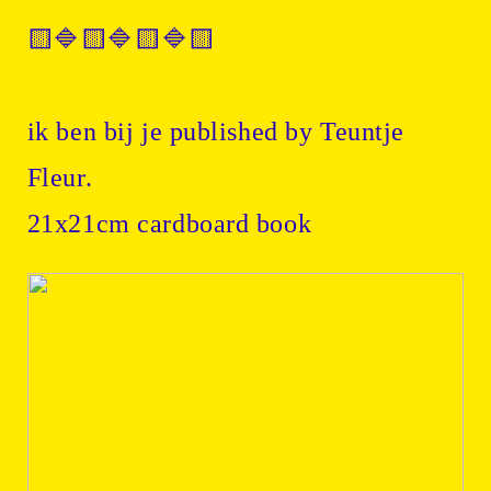
🟨🔷🟨🔷🟨🔷🟨
ik ben bij je published by Teuntje
Fleur.
21x21cm cardboard book